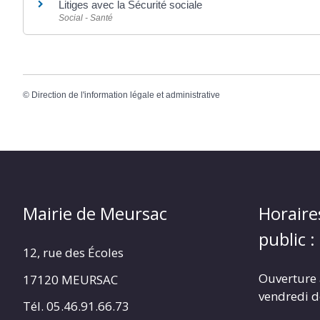
Litiges avec la Sécurité sociale
Social - Santé
©
Direction de l'information légale et administrative
Mairie de Meursac
Horaire
public :
12, rue des Écoles
Ouverture 
17120 MEURSAC
vendredi d
Tél. 05.46.91.66.73