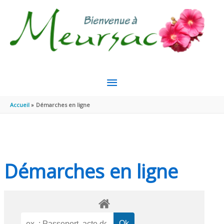
Aller au contenu
Aller au pied de page
MENU
PRINCIPAL
Accueil
Démarches en ligne
Démarches en ligne