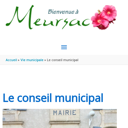
Aller au contenu
Aller au pied de page
MENU
PRINCIPAL
Accueil
Vie municipale
Le conseil municipal
Le conseil municipal