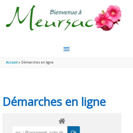
Aller au contenu
Aller au pied de page
MENU
PRINCIPAL
Accueil
Démarches en ligne
Démarches en ligne