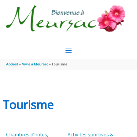
Aller au contenu
Aller au pied de page
MENU
PRINCIPAL
Accueil
Vivre à Meursac
Tourisme
Tourisme
Chambres d’hôtes,
Activités sportives &