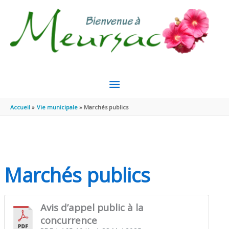
Aller au contenu
Aller au pied de page
MENU
PRINCIPAL
Accueil
Vie municipale
Marchés publics
Marchés publics
Avis d’appel public à la
concurrence