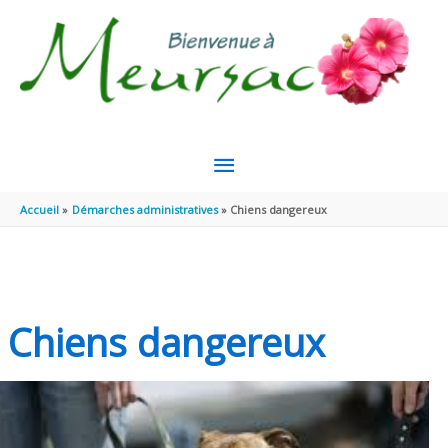
Aller au contenu
Aller au pied de page
MENU
PRINCIPAL
Accueil
Démarches administratives
Chiens dangereux
Chiens dangereux