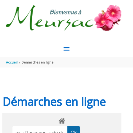
Aller au contenu
Aller au pied de page
MENU
PRINCIPAL
Accueil
Démarches en ligne
Démarches en ligne