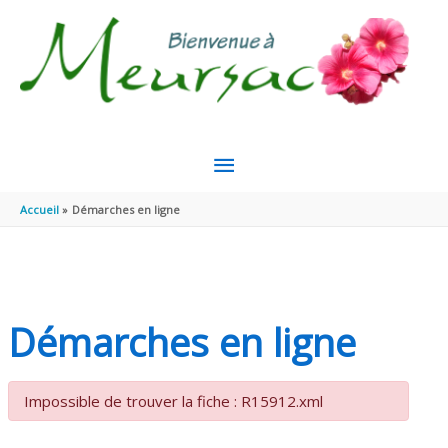
Aller au contenu
Aller au pied de page
MENU
PRINCIPAL
Accueil
Démarches en ligne
Démarches en ligne
Impossible de trouver la fiche : R15912.xml