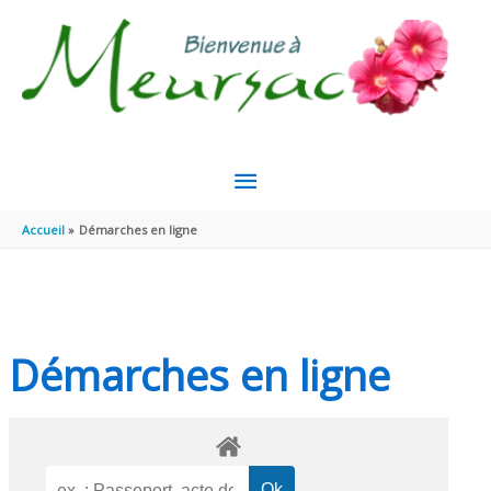
Aller au contenu
Aller au pied de page
MENU
PRINCIPAL
Accueil
Démarches en ligne
Démarches en ligne