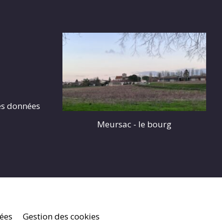
es données
Meursac - le bourg
nées
Gestion des cookies