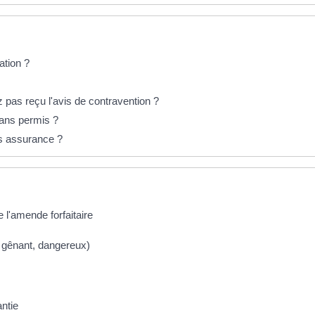
ation ?
as reçu l'avis de contravention ?
sans permis ?
ns assurance ?
 l'amende forfaitaire
s gênant, dangereux)
antie