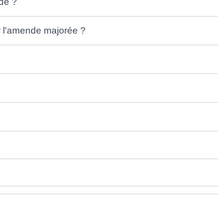
nde ?
er l'amende majorée ?