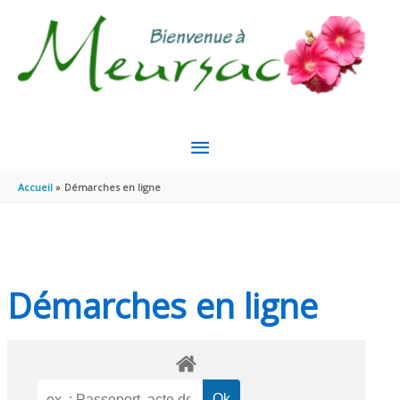
Aller au contenu
Aller au pied de page
MENU
PRINCIPAL
Accueil
Démarches en ligne
Démarches en ligne