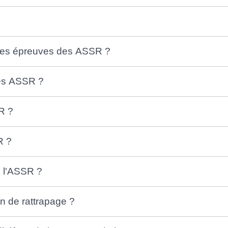
s les épreuves des ASSR ?
des ASSR ?
SR ?
R ?
e l'ASSR ?
n de rattrapage ?