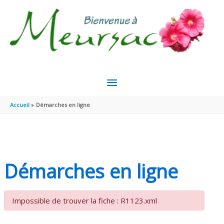
Aller au contenu
Aller au pied de page
MENU
PRINCIPAL
Accueil
Démarches en ligne
Démarches en ligne
Impossible de trouver la fiche : R1123.xml