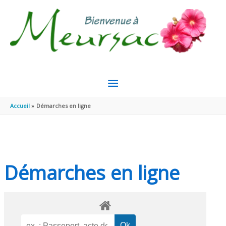
Aller au contenu
Aller au pied de page
MENU
PRINCIPAL
Accueil
Démarches en ligne
Démarches en ligne