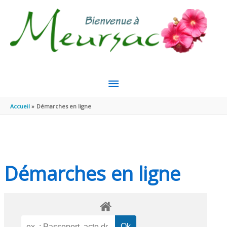
Aller au contenu
Aller au pied de page
MENU
PRINCIPAL
Accueil
Démarches en ligne
Démarches en ligne