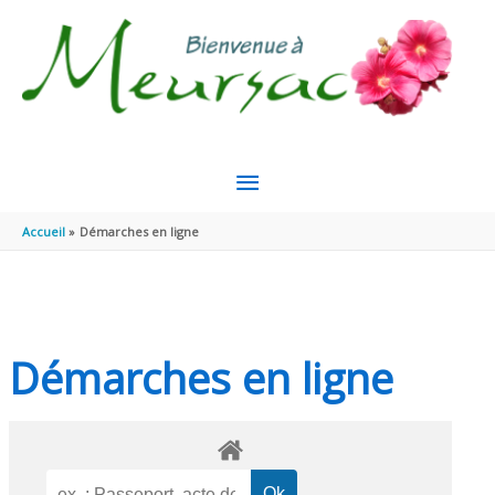
Aller au contenu
Aller au pied de page
MENU
PRINCIPAL
Accueil
Démarches en ligne
Démarches en ligne