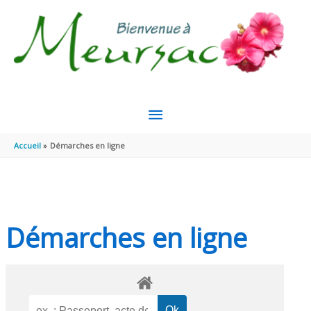
Aller au contenu
Aller au pied de page
MENU
PRINCIPAL
Accueil
Démarches en ligne
Démarches en ligne