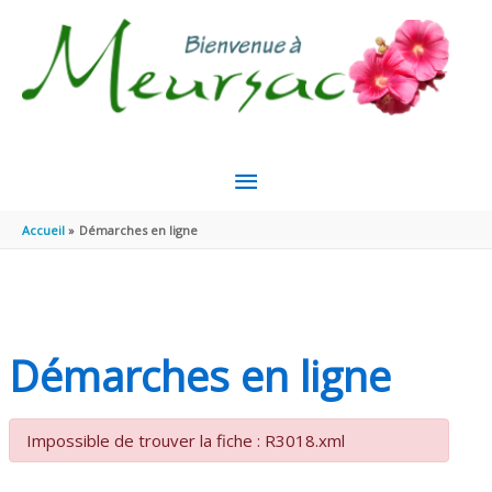
Aller au contenu
Aller au pied de page
MENU
PRINCIPAL
Accueil
Démarches en ligne
Démarches en ligne
Impossible de trouver la fiche : R3018.xml