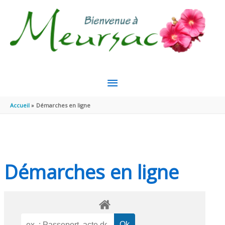
Aller au contenu
Aller au pied de page
MENU
PRINCIPAL
Accueil
Démarches en ligne
Démarches en ligne