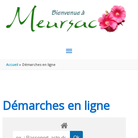
Aller au contenu
Aller au pied de page
MENU
PRINCIPAL
Accueil
Démarches en ligne
Démarches en ligne