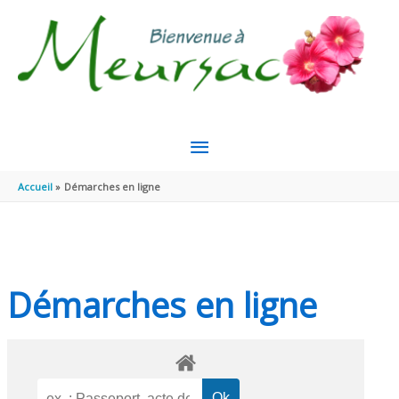
Aller au contenu
Aller au pied de page
MENU
PRINCIPAL
Accueil
Démarches en ligne
Démarches en ligne