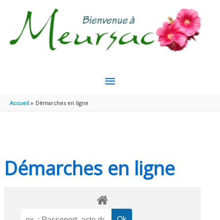
Aller au contenu
Aller au pied de page
MENU
PRINCIPAL
Accueil
Démarches en ligne
Démarches en ligne