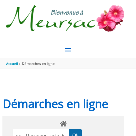
Aller au contenu
Aller au pied de page
MENU
PRINCIPAL
Accueil
Démarches en ligne
Démarches en ligne