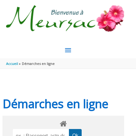
Aller au contenu
Aller au pied de page
MENU
PRINCIPAL
Accueil
Démarches en ligne
Démarches en ligne