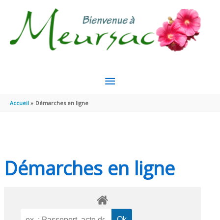
Aller au contenu
Aller au pied de page
MENU
PRINCIPAL
Accueil
Démarches en ligne
Démarches en ligne