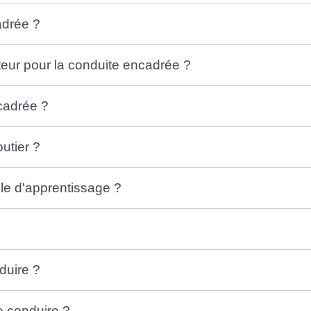
adrée ?
teur pour la conduite encadrée ?
ncadrée ?
utier ?
le d'apprentissage ?
duire ?
 conduire ?