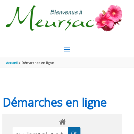
Aller au contenu
Aller au pied de page
MENU
PRINCIPAL
Accueil
Démarches en ligne
Démarches en ligne