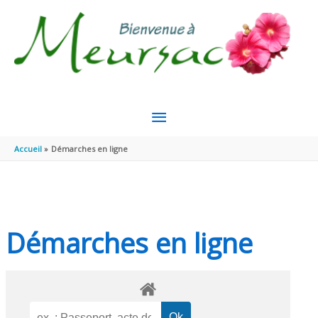
Aller au contenu
Aller au pied de page
MENU
PRINCIPAL
Accueil
Démarches en ligne
Démarches en ligne