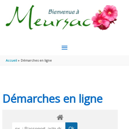
Aller au contenu
Aller au pied de page
MENU
PRINCIPAL
Accueil
Démarches en ligne
Démarches en ligne