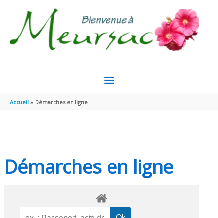
Aller au contenu
Aller au pied de page
MENU
PRINCIPAL
Accueil
Démarches en ligne
Démarches en ligne