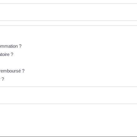
sommation ?
toire ?
t remboursé ?
r ?