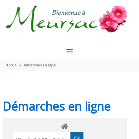
Aller au contenu
Aller au pied de page
MENU
PRINCIPAL
Accueil
Démarches en ligne
Démarches en ligne