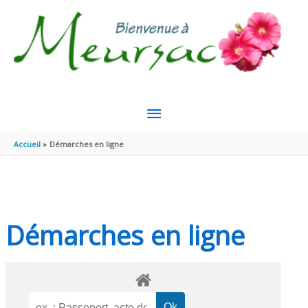
Aller au contenu
Aller au pied de page
MENU
PRINCIPAL
Accueil
Démarches en ligne
Démarches en ligne