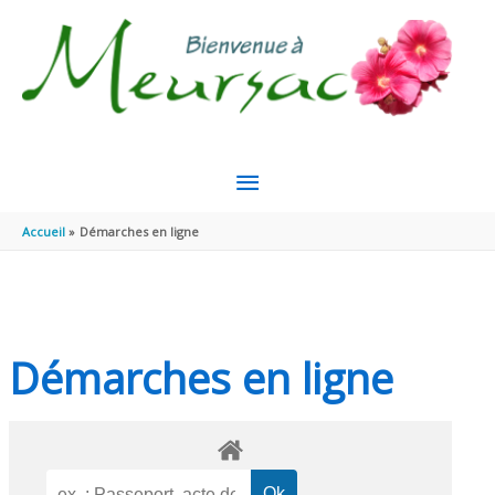
Aller au contenu
Aller au pied de page
MENU
PRINCIPAL
Accueil
Démarches en ligne
Démarches en ligne