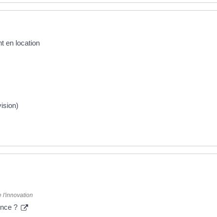
t en location
ision)
 l'innovation
ence ?