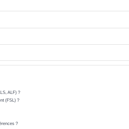
ALS, ALF) ?
ent (FSL) ?
férences ?