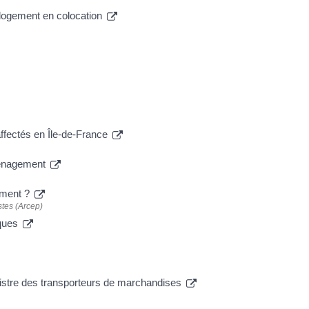
n logement en colocation
affectés en Île-de-France
ménagement
ement ?
stes (Arcep)
sques
gistre des transporteurs de marchandises