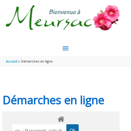
Aller au contenu
Aller au pied de page
MENU
PRINCIPAL
Accueil
Démarches en ligne
Démarches en ligne