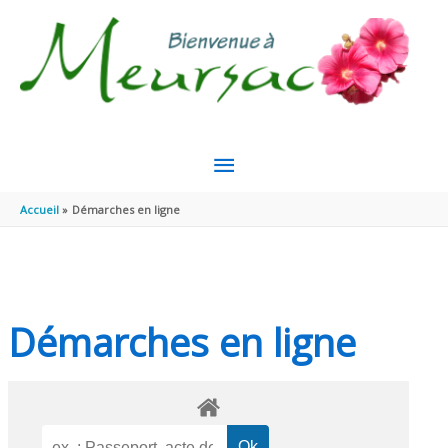
Aller au contenu
Aller au pied de page
MENU
PRINCIPAL
Accueil
Démarches en ligne
Démarches en ligne