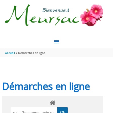
Aller au contenu
Aller au pied de page
MENU
PRINCIPAL
Accueil
Démarches en ligne
Démarches en ligne