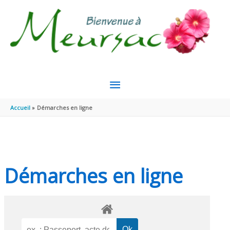
Aller au contenu
Aller au pied de page
MENU
PRINCIPAL
Accueil
Démarches en ligne
Démarches en ligne