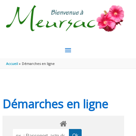
Aller au contenu
Aller au pied de page
MENU
PRINCIPAL
Accueil
Démarches en ligne
Démarches en ligne