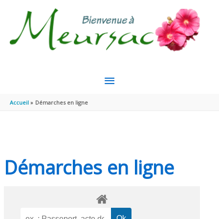
Aller au contenu
Aller au pied de page
MENU
PRINCIPAL
Accueil
Démarches en ligne
Démarches en ligne