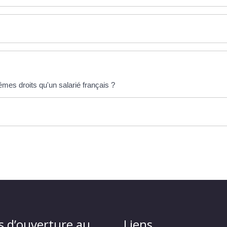
êmes droits qu'un salarié français ?
s d’ouverture au
Liens