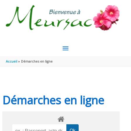
Aller au contenu
Aller au pied de page
MENU
PRINCIPAL
Accueil
Démarches en ligne
Démarches en ligne