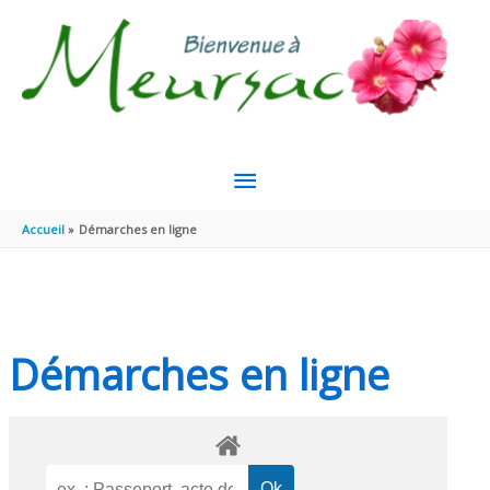
Aller au contenu
Aller au pied de page
MENU
PRINCIPAL
Accueil
Démarches en ligne
Démarches en ligne