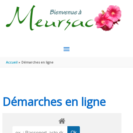
Aller au contenu
Aller au pied de page
MENU
PRINCIPAL
Accueil
Démarches en ligne
Démarches en ligne