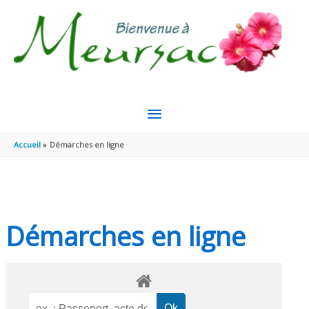
Aller au contenu
Aller au pied de page
MENU
PRINCIPAL
Accueil
Démarches en ligne
Démarches en ligne