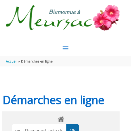
Aller au contenu
Aller au pied de page
MENU
PRINCIPAL
Accueil
Démarches en ligne
Démarches en ligne