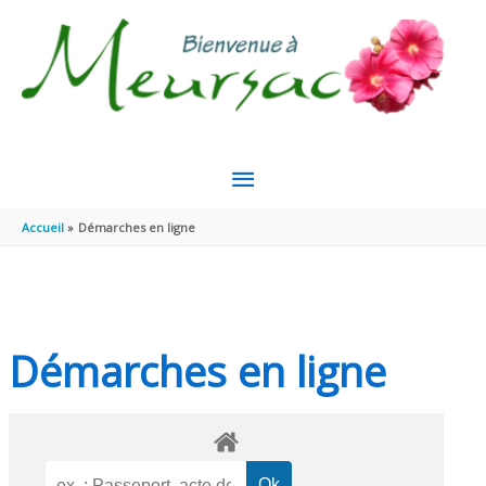
Aller au contenu
Aller au pied de page
MENU
PRINCIPAL
Accueil
Démarches en ligne
Démarches en ligne