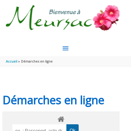
Aller au contenu
Aller au pied de page
MENU
PRINCIPAL
Accueil
Démarches en ligne
Démarches en ligne